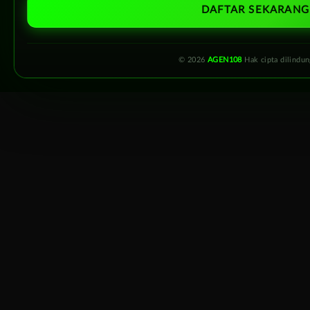
DAFTAR SEKARANG
© 2026
AGEN108
Hak cipta dilindun