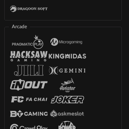
Arcade