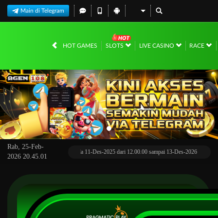
Main di Telegram
HOT GAMES
SLOTS
LIVE CASINO
RACE
Rab, 25-Feb-
haraan Terjadwal: Opus pada 11-Des-2025 dari 12.00.00 sampai 13-Des-2026 11.59.59. Selam
2026 20.45.01