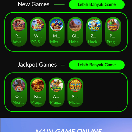
New Games
Lebih Banyak Game
Rhapsody of Muertos
Wings of Iguazu
Mighty Panda
Glory Of Rome
Ze Zeus
Pandemic Rising
AdvantPlay
PG Soft
MicroGaming
Habanero
Hacksaw
Pragmatic Play
Jackpot Games
Lebih Banyak Game
Orphan Organ
King Of Spears
Anaconda Gold
9 Masks of Fire™ HyperSpins™
MicroGaming
Pragmatic Play
Pragmatic Play
MicroGaming
MAIN
GAME ONLINE