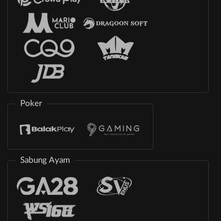
Poker
Sabung Ayam