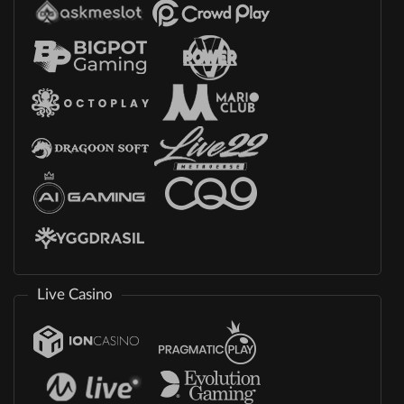
Live Casino