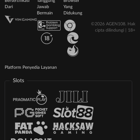
Bersertifikasi
Tanggung
Browser
Dari
Jawab
Yang
Bermain
Didukung
©2026 AGEN108. Hak
cipta dilindungi | 18+
Platform Penyedia Layanan
Slots