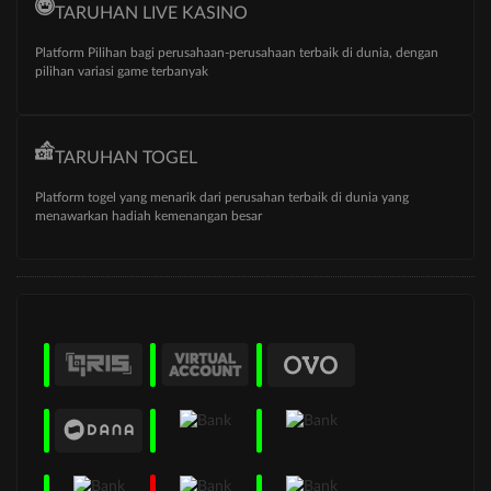
TARUHAN LIVE KASINO
Platform Pilihan bagi perusahaan-perusahaan terbaik di dunia, dengan
pilihan variasi game terbanyak
TARUHAN TOGEL
Platform togel yang menarik dari perusahan terbaik di dunia yang
menawarkan hadiah kemenangan besar