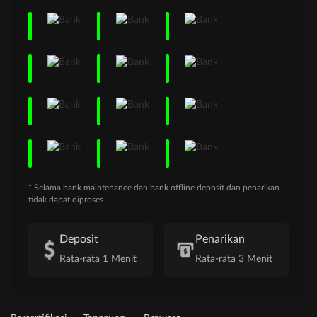
* Selama bank maintenance dan bank offline deposit dan penarikan
tidak dapat diproses
Deposit
Penarikan
Rata-rata 1 Menit
Rata-rata 3 Menit